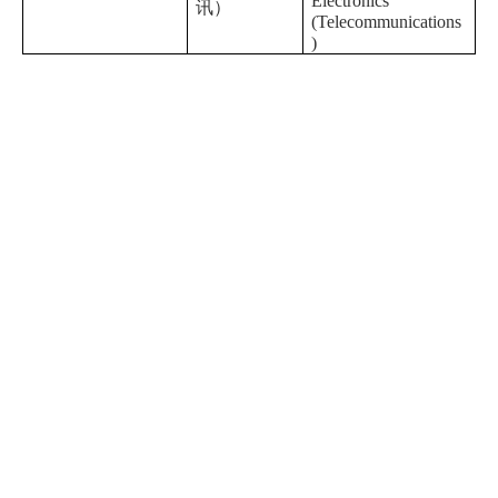
Electronics
讯）
(Telecommunications
)