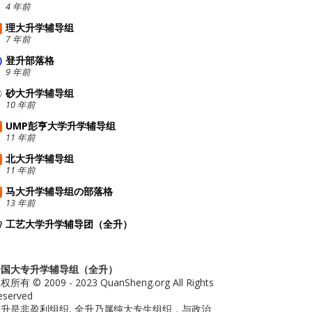
4 年前
理大升学辅导组
7 年前
登升部落格
9 年前
砂大升学辅导组
10 年前
UMP彭亨大学升学辅导组
11 年前
北大升学辅导组
11 年前
马大升学辅导组の部落格
13 年前
工艺大学升学辅导团（全升）
全国大专升学辅导组（全升）
权所有 © 2009 - 2023 QuanSheng.org All Rights
eserved
升是非盈利组织, 全升乃属纯大专生组织，与政治