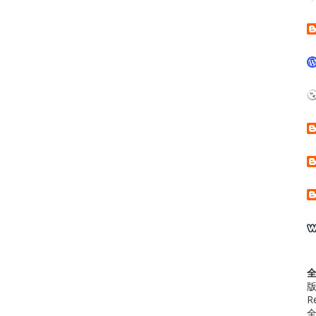
版
R
全