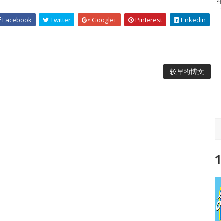
Facebook
Twitter
Google+
Pinterest
Linkedin
较早的博文
1