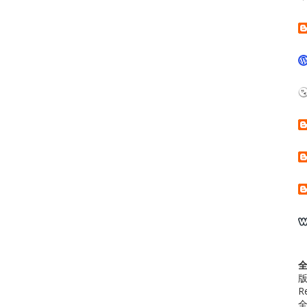
版
R
全