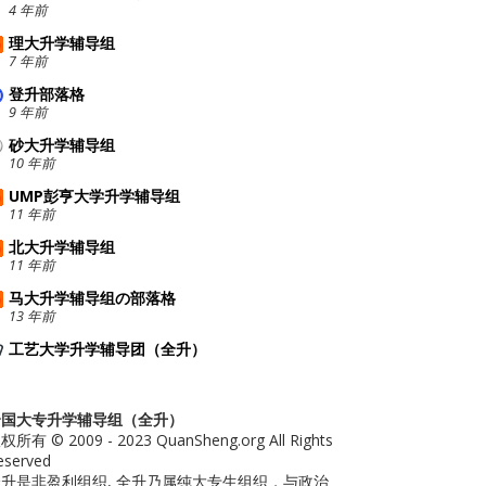
4 年前
理大升学辅导组
7 年前
登升部落格
9 年前
砂大升学辅导组
10 年前
UMP彭亨大学升学辅导组
11 年前
北大升学辅导组
11 年前
马大升学辅导组の部落格
13 年前
工艺大学升学辅导团（全升）
全国大专升学辅导组（全升）
权所有 © 2009 - 2023 QuanSheng.org All Rights
eserved
升是非盈利组织, 全升乃属纯大专生组织，与政治