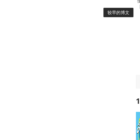
较早的博文
1