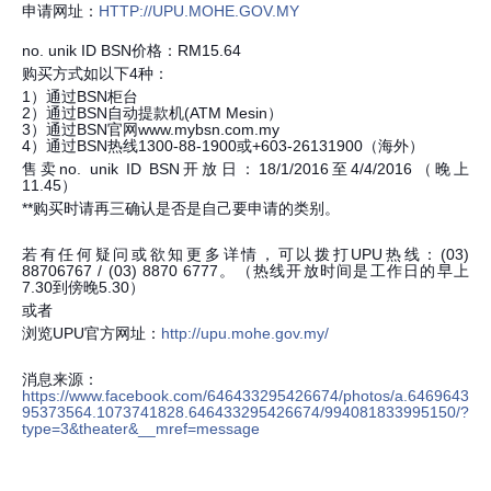
申请网址：
HTTP://UPU.MOHE.GOV.MY
no. unik ID BSN价格：RM15.64
购买方式如以下4种：
1）通过BSN柜台
2）通过BSN自动提款机(ATM Mesin）
3）通过BSN官网www.mybsn.com.my
4）通过BSN热线1300-88-1900或+603-26131900（海外）
售卖no. unik ID BSN开放日：18/1/2016至4/4/2016（晚上
11.45）
**购买时请再三确认是否是自己要申请的类别。
若有任何疑问或欲知更多详情，可以拨打UPU热线：(03)
88706767 / (03) 8870 6777。（热线开放时间是工作日的早上
7.30到傍晚5.30）
或者
浏览UPU官方网址：
http://upu.mohe.gov.my/
消息来源：
https://www.facebook.com/646433295426674/photos/a.6469643
95373564.1073741828.646433295426674/994081833995150/?
type=3&theater&__mref=message