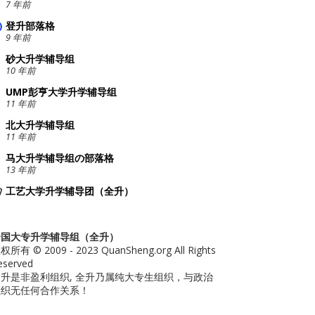
7 年前
登升部落格
9 年前
砂大升学辅导组
10 年前
UMP彭亨大学升学辅导组
11 年前
北大升学辅导组
11 年前
马大升学辅导组の部落格
13 年前
工艺大学升学辅导团（全升）
全国大专升学辅导组（全升）
权所有 © 2009 - 2023 QuanSheng.org All Rights
eserved
升是非盈利组织, 全升乃属纯大专生组织，与政治
组织无任何合作关系！