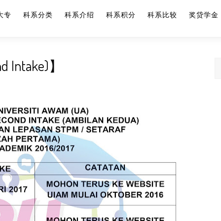
大专
科系分类
科系介绍
科系积分
科系比较
奖贷学金
ntake)】