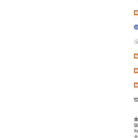
版
R
全