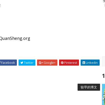
！
nSheng.org
Facebook
Twitter
Google+
Pinterest
Linkedin
1
较早的博文