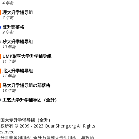
4 年前
理大升学辅导组
7 年前
登升部落格
9 年前
砂大升学辅导组
10 年前
UMP彭亨大学升学辅导组
11 年前
北大升学辅导组
11 年前
马大升学辅导组の部落格
13 年前
工艺大学升学辅导团（全升）
全国大专升学辅导组（全升）
权所有 © 2009 - 2023 QuanSheng.org All Rights
eserved
升是非盈利组织, 全升乃属纯大专生组织，与政治