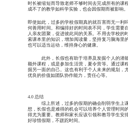
时长被缩短而导致老师不够时间去完成所有的课
成不了的教学如科学实验，也会因假期而被影响
即使如此，过多的学校假期真的就百害而无一利
何善用时间。和编排好的时间表不同，学生需要
人亲友团聚，促进彼此间的关系。不用去学校的
索课本里的知识，增加阅读量，坚持复习脑海里
也可以适当运动，维持身心的健康。
此外，长假也有助于培养及发掘个人的潜
额外课程，或是参加生活营，夏令营等。通过课
掘另一面的自己。这也有利于个人未来的规划，
优良的价值如团队协作能力，责任心等。
4.0 总结
综上所述，过多的假期的确会削弱学生上
想，长假也是难得的机会可以培养个人管理时间
得尤为重要。教师和家长应该引领和教导学生安
好珍惜假期，不蹉跎时间。