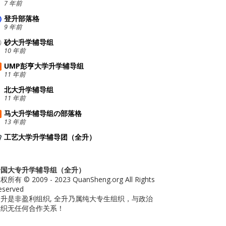
7 年前
登升部落格
9 年前
砂大升学辅导组
10 年前
UMP彭亨大学升学辅导组
11 年前
E9%81%87%E5%AD%A6%E6%A0%A1%E5%B9%B4%E7%BB%88%
北大升学辅导组
11 年前
%80%E2%97%A2%E8%91%A3%E7%99%BE%E5%8B%A4%EF%BC
马大升学辅导组の部落格
13 年前
工艺大学升学辅导团（全升）
全国大专升学辅导组（全升）
权所有 © 2009 - 2023 QuanSheng.org All Rights
eserved
升是非盈利组织, 全升乃属纯大专生组织，与政治
组织无任何合作关系！