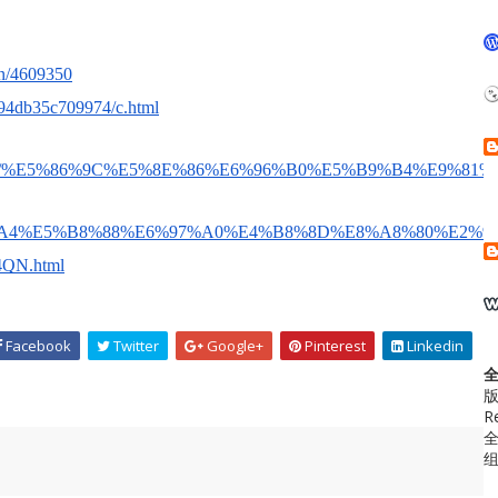
on/4609350
94db35c709974/c.html
6%95%99/%E5%86%9C%E5%8E%86%E6%96%B0%E5%B9%B4%
425/%E2%97%A4%E5%B8%88%E6%97%A0%E4%B8%8D%E8%A8
4QN.html
Facebook
Twitter
Google+
Pinterest
Linkedin
版
R
全