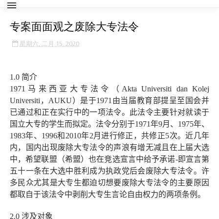
专案面面观之废除大专法令
星期六, 二月 15, 2020
1.0
简介
1971
马来西亚大专法令（
Akta Universiti dan Kolej
Universiti
，
AUKU
）是于
1971
由当届教育部提呈至国会并
已通过和正在实行中的一项法令。此法令主要针对就读于
国立大专的学生而拟定。法令分别于
1971
年
9
月、
1975
年、
1983
年、
1996
和
2010
年
2
月进行修正，共修正
5
次。近几年
内，国内出现废除大专法令的声浪有增无减且在上届大选
中，希望联盟（希盟）也在竞选宣言中给予承诺
-
即宣言第
五十一条在大选中胜利成为执政党后会废除大专法令。许
多民众尤其是大专生都迫切想要废除大专法令的主要原因
都取自于该法令中剥削大专生言论自由权力的两项条例。
2.0
涉及对象