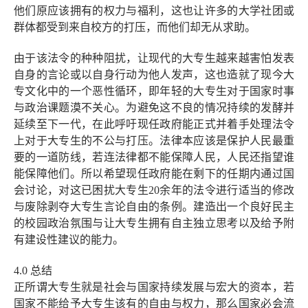
他们原应该拥有的权力与福利，这也让许多的大学社团或
群体都受到来自校方的打压，而他们却无从求助。
由于该法令的种种阻扰，让现代的大专生越来越害怕发表
自身的言论或以自身行动为他人发声，这也造就了现今大
专文化中的一个恶性循环，即年轻的大专生对于国家时事
与政治课题漠不关心。为避免这不良的情况持续的发酵并
延续至下一代，在此呼吁现任政府能正式并着手处理法令
上对于大专生的不公与打压。法律本应该是保护人民最重
要的一道防线，若连法律都不能保障人民，人民还指望谁
能保障他们。所以希望现任政府能在剩下的任期内通过国
会讨论，对这已困扰大专生
20
余年的法令进行适当的修改
与废除剥夺大专生言论自由的条例。建造出一个良好民主
的校园政治氛围与让大专生拥有自主独立思考以及给予附
有建设性建议的能力。
4.0
总结
正所谓大专生就是社会与国家持续发展与宏大的资本，若
国家不能给予大专生该有的自由与权力，那么国家必会流