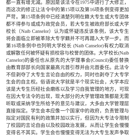
都一直有增无减。原因是该法令在
1975
中进行了大修正，
而这次的修正让法令中的第
15
项以及第
16
项条例变得更加
严苛。第
15
项条例中已经清楚列明在籍大专生或大专团体
都不得参与或成为政党会员，若大专生被政府部长或大学
校长（
Naib Canselor
）认为或怀疑违反该条例，该大专生
将会面临立即被革除大专学籍并不可再踏入大学一步。而
第
16
项条例中也列明大学校长
(Naib Canselor)
有权力取消
或解散任何被怀疑有损校容与校誉的团体。大学校长
(Naib
Canselor)
的委任也从原先的大学理事会
(Council)
委任替换
由教育部部长向国家最高元首引荐并由元首委任。此法令
不但剥夺了大专生言论自由的权力，同时也剥夺了大专学
生会的自主权。俗语说大学就是半个现实社会，大学本应
该是大专生历经社会磨练以及学习自我管理的地方，可现
在因大专法令的出现，现大部分的大学管理政策都是无需
听取或采纳学生所给予的意见与建议，大多由大学管理层
直接拟定。学生会本应像一个国家中的政府，负责管理与
拟定对国民有利的政策并加以实行，但因为大专法令限制
了校园的言论自由以及校园政治发展，从而让学生会慢慢
变得名不其实。学生会也慢慢变得无法为大专生发声争取