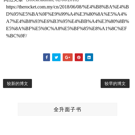
https://therocket.com.my/cn/2018/06/08/%E4%B8%BA%E4%B
D%95%E5%BA%9F%E9%99%A4%E3%80%8A%E5%A4%
A7%E4%B8%93%E6%B3%95%E4%BB%A4%E3%80%8B%
E5%8A%BF%E5%9C%A8%E5%BF%85%E8%A1%8C%EF
%BC%9F/
较新的博文
较早的博文
全升面子书