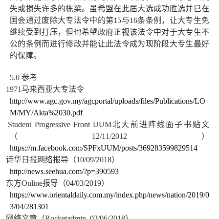
失或损失许多的栋梁。虽希盟在此届大选成功胜选并已在
国会通过废除大专法令中的第
15
与
16
条条例，让大专生免
继续受到打压，但也希望政府正视该法令中对于大专生不
公的条例而进行修改并能让此法令成为现阶段大专生最好
的保障。
5.0
参考
1.
1971
马来西亚大专法令
http://www.agc.gov.my/agcportal/uploads/files/Publications/LO
M/MY/Akta%2030.pdf
2.
Student Progressive Front UUM
北大前进阵线面子书贴文
（
12/11/2012
）
https://m.facebook.com/SPFxUUM/posts/369283599829514
3.
诗华日报网络报导（
10/09/2018
）
http://news.seehua.com/?p=390593
4.
东方
Online
报导（
04/03/2019
）
https://www.orientaldaily.com.my/index.php/news/nation/2019/0
3/04/281301
5.
网络文章（
Rocketadmin, 02/06/2018
）